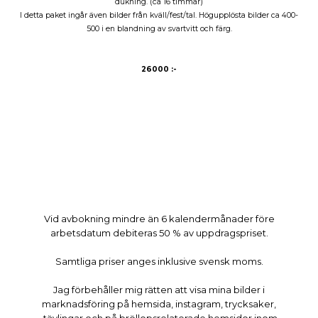
dukning. (ca 16 timmar)
I detta paket ingår även bilder från kväll/fest/tal. Högupplösta bilder ca 400-
500 i en blandning av svartvitt och färg.
26000 :-
Vid avbokning mindre än 6 kalendermånader före
arbetsdatum debiteras 50 % av uppdragspriset.
Samtliga priser anges inklusive svensk moms.
Jag förbehåller mig rätten att visa mina bilder i
marknadsföring på hemsida, instagram, trycksaker,
tävlingar och på bröllopsrelaterade hemsidor inom